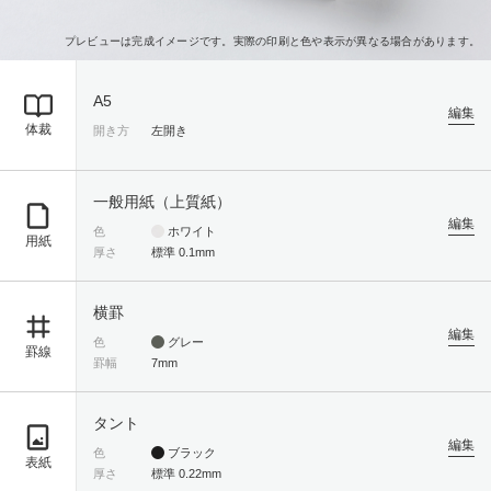
プレビューは完成イメージです。実際の印刷と色や表示が異なる場合があります。
A5
編集
体裁
開き方
左開き
一般用紙（上質紙）
編集
色
ホワイト
用紙
厚さ
標準 0.1mm
横罫
編集
色
グレー
罫線
罫幅
7mm
タント
編集
色
ブラック
表紙
厚さ
標準 0.22mm