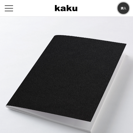
購入
メ
ニ
ュ
ー
を
開
閉
す
る